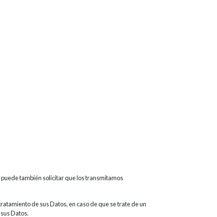
s, puede también solicitar que los transmitamos
tratamiento de sus Datos, en caso de que se trate de un
r sus Datos.