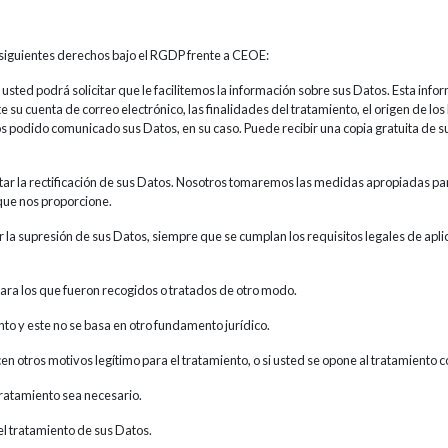
s siguientes derechos bajo el RGDP frente a CEOE:
ted podrá solicitar que le facilitemos la información sobre sus Datos. Esta inform
su cuenta de correo electrónico, las finalidades del tratamiento, el origen de l
s podido comunicado sus Datos, en su caso. Puede recibir una copia gratuita de su
icitar la rectificación de sus Datos. Nosotros tomaremos las medidas apropiadas 
que nos proporcione.
 la supresión de sus Datos, siempre que se cumplan los requisitos legales de apli
s para los que fueron recogidos o tratados de otro modo.
ento y este no se basa en otro fundamento jurídico.
cen otros motivos legítimo para el tratamiento, o si usted se opone al tratamiento
 tratamiento sea necesario.
el tratamiento de sus Datos.