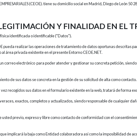
RIALES (CEOE). tiene su domicilio social en Madrid, Diego de León 50 28
 LEGITIMACIÓN Y FINALIDAD EN EL
sica identificada o identificable ("Datos").
 pueda realizar las operaciones de tratamiento de datos oportunas descritas pa
so al área privada existente en el presente Entorno CEOE.NET.
un correo electrónico para poder atender y gestionar su concreta petición, sien
amiento de sus datos se concreta en la gestión de su solicitud de alta como contacto
ez recogidos sus datos en el formulario existente en la web, tratará de forma ex
 veraces, exactos, completos y actualizados, siendo responsable de cualquier daño
usted previo, expreso y libre como contacto de conformidad con el consentimiento 
que implicará la baja como Entidad colaboradora así como la imposibilidad de acc