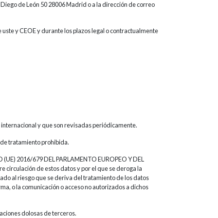
le Diego de León 50 28006 Madrid o a la dirección de correo
 uste y CEOE y durante los plazos legal o contractualmente
 internacional y que son revisadas periódicamente.
de tratamiento prohibida.
MENTO (UE) 2016/679 DEL PARLAMENTO EUROPEO Y DEL
re circulación de estos datos y por el que se deroga la
do al riesgo que se deriva del tratamiento de los datos
orma, o la comunicación o acceso no autorizados a dichos
uaciones dolosas de terceros.