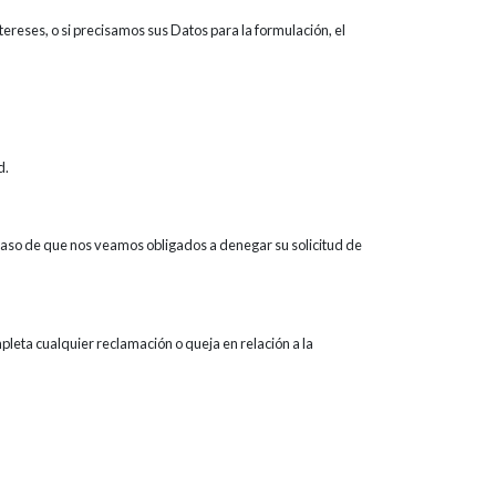
ereses, o si precisamos sus Datos para la formulación, el
d.
n caso de que nos veamos obligados a denegar su solicitud de
eta cualquier reclamación o queja en relación a la