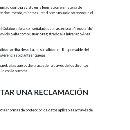
dad con lo previsto en la legislación en materia de
nte documento, mientras usted como usuario no revoque el
ad Colaboradora son señalados con asterisco o “requerido”
vicio o alta como usuario registrado a la Intranet o Area
tidad arriba descrita, en su calidad de Responsable del
sugerencias o plantear quejas.
et, a las que pudiera acceder a través de los distintos
lo con la nuestra.
ENTAR UNA RECLAMACIÓN
otras normas de protección de datos aplicables a través de