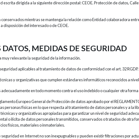
d escrita dirigida a la siguiente dirección postal: CEOE. Protección de datos, Cal
n conservados mientras se mantenga la relación como Entidad colaboradora entre
n a disposición del interesado o de CEOE.
S DATOS, MEDIDAS DE SEGURIDAD
 muy relevante la seguridad de la información.
eguridad aplicables al tratamiento de datos de conformidad con el art. 32 RGDP.
écnicas y organizativas que cumplen estándares informáticos reconocidos a nivel
 adecuadamente en todo momento contra el uso indebido o cualquier otra forma 
l Reglamento Europeo General de Protección de datos aprobado por el REGLA
s personas físicas en lo que respecta al tratamiento de datos personales y a la lib
écnicas y organizativas apropiadas para garantizar un nivel de seguridad adecua
ntal o ilícita de datos personales transmitidos, conservados o tratados de otra f
cios físicos, materiales o inmateriales.
 seguridad en Internet no son inexpugnables y pueden existir filtraciones por act