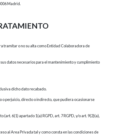
006 Madrid.
 TRATAMIENTO
ra tramitar o no su alta como Entidad Colaboradora de
do sus datos necesarios para el mantenimiento y cumplimiento
.
clusiva dicho dato recabado.
 o perjuicio, directo o indirecto, que pudiera ocasionarse
(art. 6(1) apartado 1(a) RGPD, art. 7 RGPD, y/o art. 9(2)(a),
eso al Area Privada tal y como consta en las condiciones de