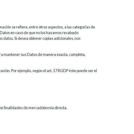
ación se refiere, entre otros aspectos, a las categorías de
os Datos en caso de que no los hayamos recabado
s datos. Si desea obtener copias adicionales, nos
para mantener sus Datos de manera exacta, completa,
cación. Por ejemplo, según el art. 17 RGDP éste puede ser el
 con finalidades de mercadotecnia directa.