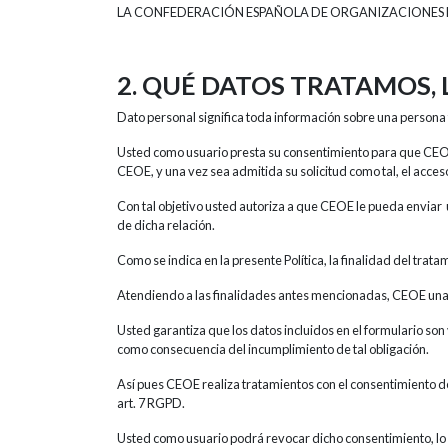
LA CONFEDERACIÓN ESPAÑOLA DE ORGANIZACIONES EMPRESA
2. QUÉ DATOS TRATAMOS,
Dato personal significa toda información sobre una persona fí
Usted como usuario presta su consentimiento para que CEOE
CEOE, y una vez sea admitida su solicitud como tal, el acce
Con tal objetivo usted autoriza a que CEOE le pueda enviar 
de dicha relación.
Como se indica en la presente Política, la finalidad del trat
Atendiendo a las finalidades antes mencionadas, CEOE una v
Usted garantiza que los datos incluidos en el formulario son
como consecuencia del incumplimiento de tal obligación.
Así pues CEOE realiza tratamientos con el consentimiento de 
art. 7 RGPD.
Usted como usuario podrá revocar dicho consentimiento, lo 