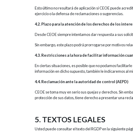
Esto último no resultará de aplicación si CEOE puede acredit
ejercicio o la defensa de reclamaciones o sugerencias.
4.2. Plazo para la atención de los derechos de los inter
Desde CEOE siempre intentamos dar respuesta a sus solicit
Sin embargo, este plazo podrá prorrogarse por motivos relac
4.3. Restricciones a la hora de facilitar información cu
En ciertas situaciones, es posible que no podamos facilitar
información en dicho supuesto, también le indicaremos al m
4.4. Reclamación ante la autoridad de control (AEPD)
CEOE se toma muy en serio sus quejas y derechos. Sin emba
protección de sus datos, tiene derecho a presentar una rec
5. TEXTOS LEGALES
Usted puede consultar el texto del RGDP en la siguiente pág