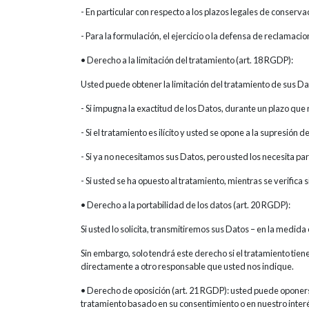
- En particular con respecto a los plazos legales de conser
- Para la formulación, el ejercicio o la defensa de reclamacio
• Derecho a la limitación del tratamiento (art. 18 RGDP):
Usted puede obtener la limitación del tratamiento de sus Da
- Si impugna la exactitud de los Datos, durante un plazo que 
- Si el tratamiento es ilícito y usted se opone a la supresión d
- Si ya no necesitamos sus Datos, pero usted los necesita par
- Si usted se ha opuesto al tratamiento, mientras se verifica
• Derecho a la portabilidad de los datos (art. 20 RGDP):
Si usted lo solicita, transmitiremos sus Datos – en la medid
Sin embargo, solo tendrá este derecho si el tratamiento tien
directamente a otro responsable que usted nos indique.
• Derecho de oposición (art. 21 RGDP): usted puede oponerse
tratamiento basado en su consentimiento o en nuestro interés