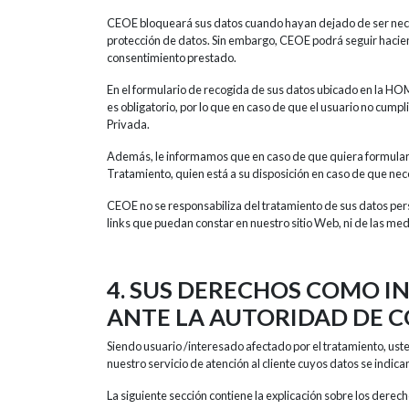
CEOE bloqueará sus datos cuando hayan dejado de ser necesa
protección de datos. Sin embargo, CEOE podrá seguir hacie
consentimiento prestado.
En el formulario de recogida de sus datos ubicado en la HO
es obligatorio, por lo que en caso de que el usuario no cum
Privada.
Además, le informamos que en caso de que quiera formular p
Tratamiento, quien está a su disposición en caso de que nec
CEOE no se responsabiliza del tratamiento de sus datos per
links que puedan constar en nuestro sitio Web, ni de las m
4. SUS DERECHOS COMO I
ANTE LA AUTORIDAD DE 
Siendo usuario /interesado afectado por el tratamiento, ust
nuestro servicio de atención al cliente cuyos datos se indic
La siguiente sección contiene la explicación sobre los dere