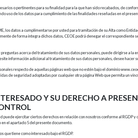
rios o pertinentes para su finalidad para la que han sido recabados, de conformi
ndo uso de los datos para cumplimiento de las finalidades reseñadas en el prese
ME, los datos a cumplimentarse por usted para tramitación de su Alta como Entid
plimente de forma integra dichos datos, CEOE podrá denegar el correspondiente ser
reguntas acerca del tratamiento de sus datos personales, puede dirigirse a la en
esite información adicional al tratamiento de sus datos personales, desee hacer 
sonales respecto de aquellas páginas web que no estén bajo el dominio www.ceoe.n
edidas de seguridad adoptadas por cualquier otra página Web que permita un víncu
NTERESADO Y SU DERECHO A PRES
CONTROL
ed puede ejercitar ciertos derechos en relación con nosotros conforme al RGDP y 
an en el apartado 5 del presente documento.
chos que tiene como interesado bajo el RGDP.