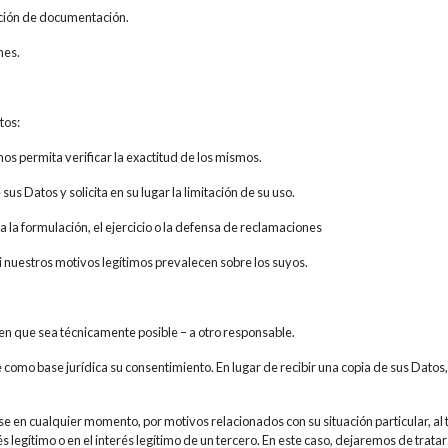
vación de documentación.
nes.
tos:
nos permita verificar la exactitud de los mismos.
e sus Datos y solicita en su lugar la limitación de su uso.
a la formulación, el ejercicio o la defensa de reclamaciones
 si nuestros motivos legítimos prevalecen sobre los suyos.
a en que sea técnicamente posible – a otro responsable.
e como base jurídica su consentimiento. En lugar de recibir una copia de sus Dato
 en cualquier momento, por motivos relacionados con su situación particular, al 
 legítimo o en el interés legítimo de un tercero. En este caso, dejaremos de trata