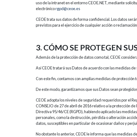
uso de la intranet en el entorno CEOE.NET, mediante solicitu
electrónico
rgpd@ceoe.es
CEOE trata sus datos de forma confidencial. Los datos será
previstos para el ejercicio de cualquier acción o reclamació
3. CÓMO SE PROTEGEN SU
Además de la protección de datos como tal, CEOE considera
Así CEOE tratará sus Datos de acuerdo con las medidas de s
Con este fin, contamos con amplias medidas de protección t
De este modo, garantizamos que sus Datos sean protegidos
CEOE adopta los niveles de seguridad requeridos por e
CONSEJO de 27 de abril de 2016 relativo a la protección de la
Directiva 95/46/CE (RGPD), habiendo aplicado las medidas t
personales, como la destrucción, pérdida o alteración accide
datos, susceptibles en particular de ocasionar daños y perjui
No obstante lo anterior, CEOE le informa que las medidas de