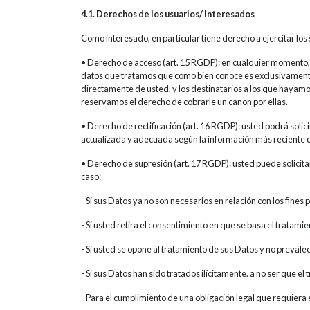
4.1. Derechos de los usuarios/ interesados
Como interesado, en particular tiene derecho a ejercitar lo
• Derecho de acceso (art. 15 RGDP): en cualquier momento, us
datos que tratamos que como bien conoce es exclusivamente 
directamente de usted, y los destinatarios a los que hayamo
reservamos el derecho de cobrarle un canon por ellas.
• Derecho de rectificación (art. 16 RGDP): usted podrá sol
actualizada y adecuada según la información más reciente 
• Derecho de supresión (art. 17 RGDP): usted puede solicitar
caso:
- Si sus Datos ya no son necesarios en relación con los fine
- Si usted retira el consentimiento en que se basa el tratami
- Si usted se opone al tratamiento de sus Datos y no prevale
- Si sus Datos han sido tratados ilícitamente. a no ser que el
- Para el cumplimiento de una obligación legal que requiera 