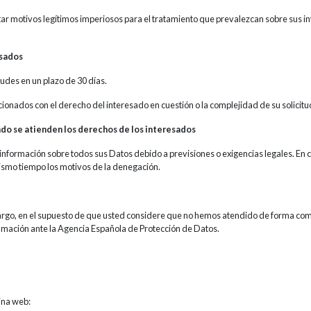
ar motivos legítimos imperiosos para el tratamiento que prevalezcan sobre sus int
esados
udes en un plazo de 30 días.
ionados con el derecho del interesado en cuestión o la complejidad de su solicitu
ando se atienden los derechos de los interesados
le información sobre todos sus Datos debido a previsiones o exigencias legales. E
ismo tiempo los motivos de la denegación.
rgo, en el supuesto de que usted considere que no hemos atendido de forma compl
lamación ante la Agencia Española de Protección de Datos.
ina web: